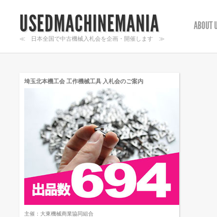
USEDMACHINEMANIA
ABOUT 
≪ 日本全国で中古機械入札会を企画・開催します ≫
埼玉北本機工会 工作機械工具 入札会のご案内
主催：大東機械商業協同組合