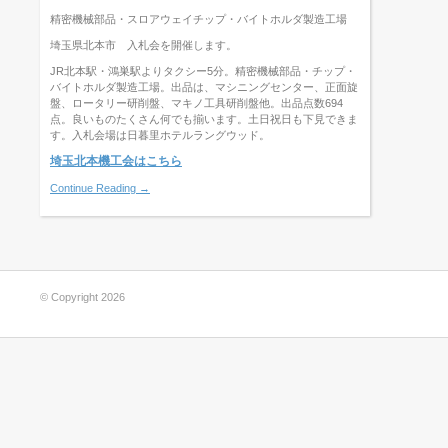
精密機械部品・スロアウェイチップ・バイトホルダ製造工場
埼玉県北本市 入札会を開催します。
JR北本駅・鴻巣駅よりタクシー5分。精密機械部品・チップ・
バイトホルダ製造工場。出品は、マシニングセンター、正面旋
盤、ロータリー研削盤、マキノ工具研削盤他。出品点数694
点。良いものたくさん何でも揃います。土日祝日も下見できま
す。入札会場は日暮里ホテルラングウッド。
埼玉北本機工会はこちら
Continue Reading →
© Copyright 2026