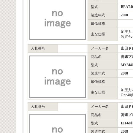
型式
BEAT4
製造年式
2000
最低価格
加圧力:4
主な仕様
装置:ｷｮ
入札番号
メーカー名
山田ド
商品名
高速プ
型式
MXM4
製造年式
2008
最低価格
加圧力:4
主な仕様
Grip40
入札番号
メーカー名
山田ド
商品名
高速プ
型式
EH-60Ⅱ
製造年式
2008