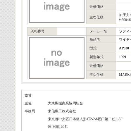
最低価格
加圧力:6
主な仕様
ﾀ:800×
入札番号
メーカー名
ソディ
商品名
ワイヤ
型式
AP330
製造年式
1999
最低価格
主な仕様
MARK
協賛
主催
大東機械商業協同組合
事務局
東信機工株式会社
東京都中央区日本橋人形町2-2-6堀口第二ビル8F
03-3663-6541