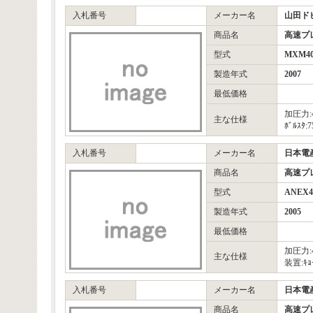
入札番号
メーカー名
山田ド
商品名
高速プ
型式
MXM4
製造年式
2007
最低価格
加圧力:
主な仕様
ﾎﾞﾙｽﾀ:
入札番号
メーカー名
日本電
商品名
高速プ
型式
ANEX4
製造年式
2005
最低価格
加圧力:4
主な仕様
装置:ｷｮ
入札番号
メーカー名
日本電
商品名
高速プ