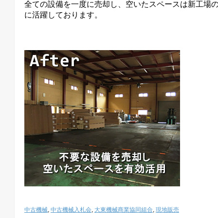
全ての設備を一度に売却し、空いたスペースは新工場
に活躍しております。
中古機械
,
中古機械入札会
,
大東機械商業協同組合
,
現地販売